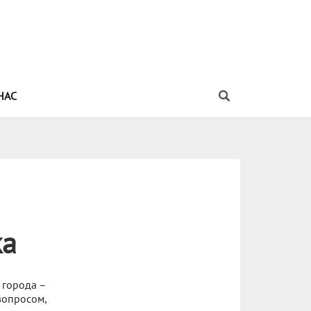
НАС
ка
 города –
вопросом,