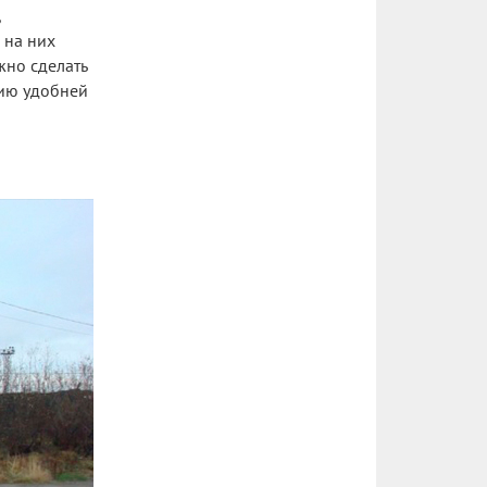
 на них
жно сделать
дию удобней