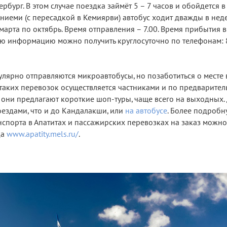
рбург. В этом случае поездка займёт 5 – 7 часов и обойдется в
ниеми (с пересадкой в Кемиярви) автобус ходит дважды в нед
марта по октябрь. Время отправления – 7.00. Время прибытия 
ую информацию можно получить круглосуточно по телефонам: 8
лярно отправляются микроавтобусы, но позаботиться о месте 
 таких перевозок осуществляется частниками и по предварите
 они предлагают короткие шоп-туры, чаще всего на выходных.
оездами, что и до Кандалакши, или
на автобусе
. Более подроб
порта в Апатитах и пассажирских перевозках на заказ можно 
да
www.apatity.mels.ru/
.