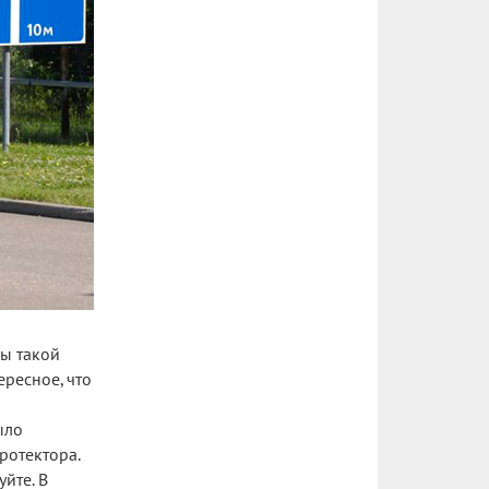
сы такой
ересное, что
ыло
ротектора.
йте. В