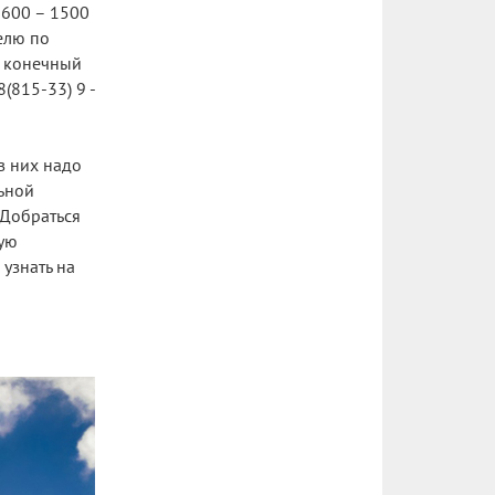
 600 – 1500
елю по
в конечный
(815-33) 9 -
в них надо
льной
 Добраться
ную
узнать на