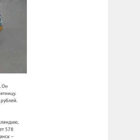
. Он
ятницу.
 рублей.
нляндию.
ет 578
анск –