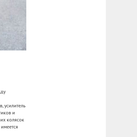
жду
, усилитель
гиков и
ких колясок
 имеется