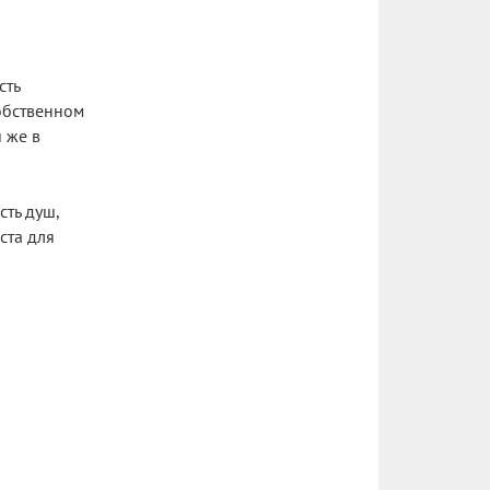
сть
обственном
 же в
ть душ,
ста для