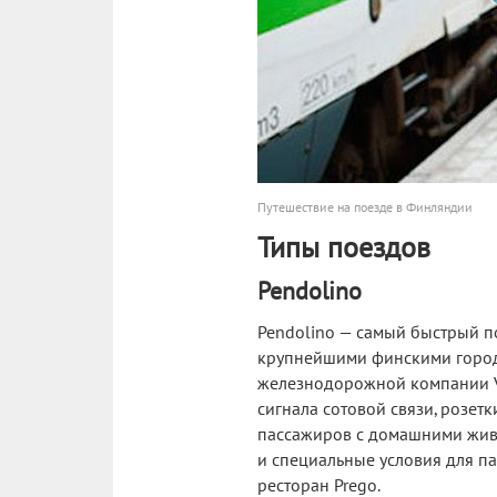
Путешествие на поезде в Финляндии
Типы поездов
Pendolino
Pendolino — самый быстрый п
крупнейшими финскими города
железнодорожной компании VR.
сигнала сотовой связи, розет
пассажиров с домашними живо
и специальные условия для п
ресторан Pregо.