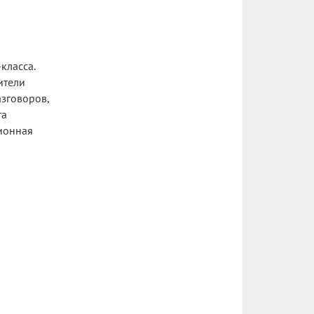
класса.
ители
азговоров,
та
ионная