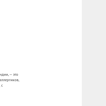
дии, — это
аллергиков,
 с