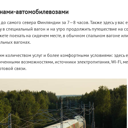
онами-автомобилевозами
до самого севера Финляндии за 7—8 часов. Также здесь у вас е
у в специальный вагон и на утро продолжить путешествие на с
жете поехать на сидячем месте, в обычном спальном вагоне или
льных вагонах.
 количеством услуг и более комфортными условиями: здесь ес
иченными возможностями, источники электропитания, Wi-Fi, ме
отовой связи.