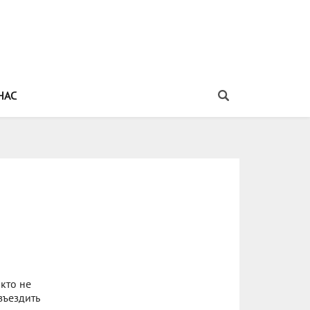
НАС
кто не
зъездить