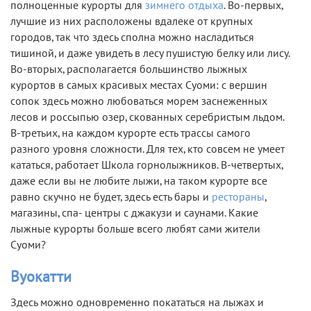
полноценные курорты для
зимнего отдыха
. Во-первых,
лучшие из них расположены вдалеке от крупных
городов, так что здесь сполна можно насладиться
тишиной, и даже увидеть в лесу пушистую белку или лису.
Во-вторых, располагается большинство лыжных
курортов в самых красивых местах Суоми: с вершин
сопок здесь можно любоваться морем заснеженных
лесов и россыпью озер, скованных серебристым льдом.
В-третьих, на каждом курорте есть трассы самого
разного уровня сложности. Для тех, кто совсем не умеет
кататься, работает Школа горнолыжников. В-четвертых,
даже если вы не любите лыжи, на таком курорте все
равно скучно не будет, здесь есть бары и
рестораны
,
магазины, спа- центры с джакузи и саунами. Какие
лыжные курорты больше всего любят сами жители
Суоми?
Вуокатти
Здесь можно одновременно покататься на лыжах и