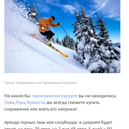
Прокат оборудования на горнолыжных курортах
На каком бы
горнолыжном курорте
вы ни находились:
Леви
,
Рука
,
Вуокатти
, вы всегда сможете купить
снаряжение или взять его напрокат.
Аренда горных лыж или сноуборда в среднем будет
стоить на день 29 евро, на 2 дня 48 евро, 5 дней − 90