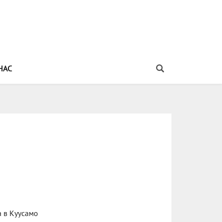
НАС
 в Куусамо