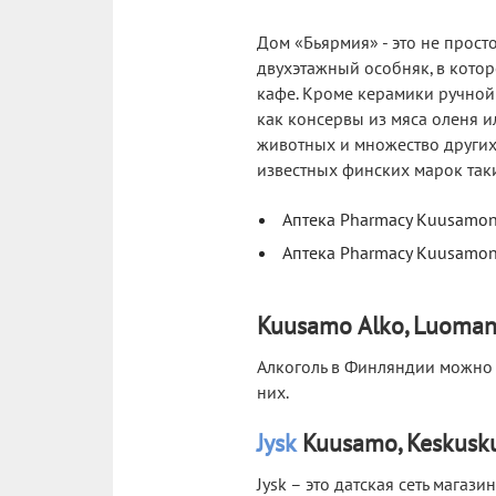
Дом «Бьярмия» - это не прост
двухэтажный особняк, в котор
кафе. Кроме керамики ручной 
как консервы из мяса оленя 
животных и множество других
известных финских марок таких
Аптека Pharmacy Kuusamon I
Аптека Pharmacy Kuusamon K
Kuusamo Alko, Luomant
Алкоголь в Финляндии можно к
них.
Jysk
Kuusamo, Keskusku
Jysk – это датская сеть магаз