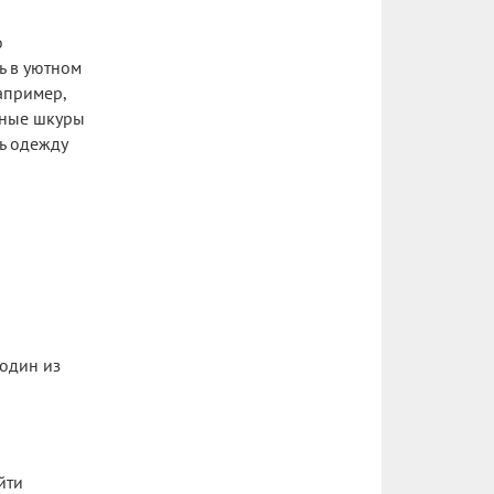
о
ь в уютном
апример,
ьные шкуры
ь одежду
 один из
йти