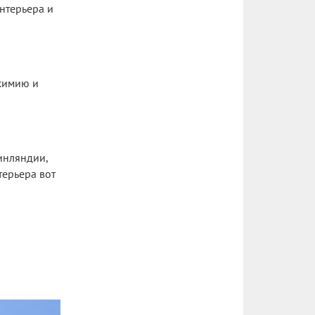
нтерьера и
химию и
инляндии,
терьера вот