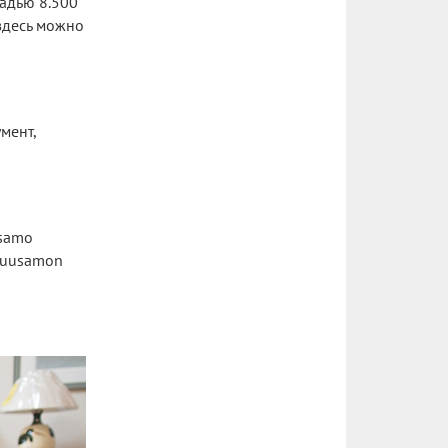
щадью 8.500
 здесь можно
мент,
usamo
 Kuusamon