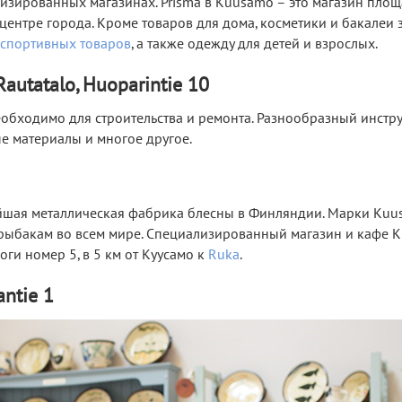
лизированных магазинах. Prisma в Kuusamo – это магазин пло
м центре города. Кроме товаров для дома, косметики и бакалеи
спортивных товаров
, а также одежду для детей и взрослых.
autatalo, Huoparintie 10
необходимо для строительства и ремонта. Разнообразный инстру
е материалы и многое другое.
ейшая металлическая фабрика блесны в Финляндии. Марки Ku
ы рыбакам во всем мире. Специализированный магазин и кафе
оги номер 5, в 5 км от Куусамо к
Ruka
.
antie 1