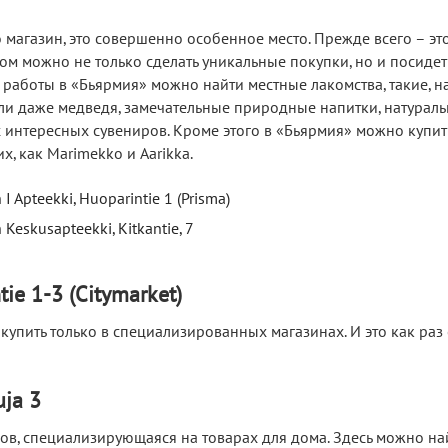
о магазин, это совершенно особенное место. Прежде всего – эт
ом можно не только сделать уникальные покупки, но и посидет
работы в «Бьярмия» можно найти местные лакомства, такие, н
или даже медведя, замечательные природные напитки, натурал
 интересных сувениров. Кроме этого в «Бьярмия» можно купит
, как Marimekko и Aarikka.
 Apteekki, Huoparintie 1 (Prisma)
eskusapteekki, Kitkantie, 7
ie 1-3 (Citymarket)
упить только в специализированных магазинах. И это как раз
ja 3
инов, специализирующаяся на товарах для дома. Здесь можно на