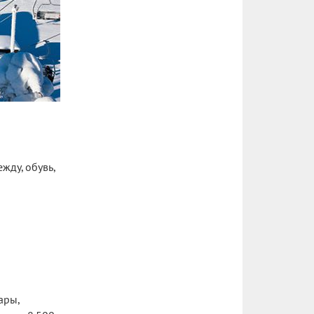
жду, обувь,
ары,