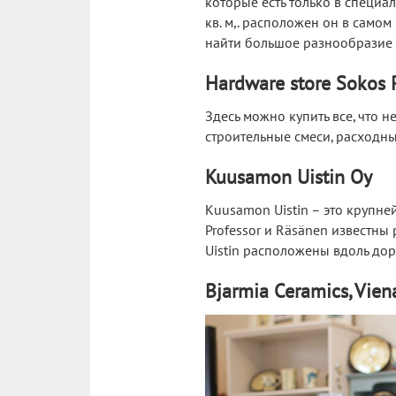
которые есть только в специа
кв. м,. расположен он в само
найти большое разнообразие
Hardware store Sokos R
Здесь можно купить все, что 
строительные смеси, расходны
Kuusamon Uistin Oy
Kuusamon Uistin – это крупн
Professor и Räsänen известн
Uistin расположены вдоль дор
Bjarmia Ceramics, Vien