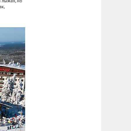
а лыжах, но
ак,