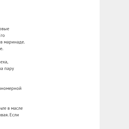
совые
Его
 в маринаде.
е.
еха,
на пару
авномерной
ьте в масле
ивая. Если