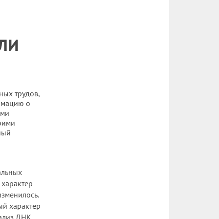
ли
ных трудов,
ормацию о
ыми
воими
ный
альных
 характер
изменилось.
ый характер
нализ ДНК