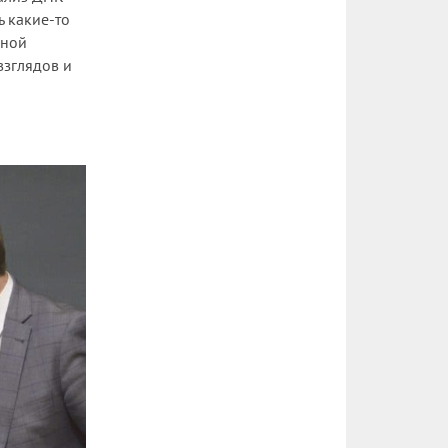
 какие-то
дной
взглядов и