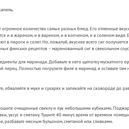
капель.
вят огромное количество самых разных блюд. Его отменные вку
я и в жареном, и в вареном, и в копченом, и в соленом виде. 
т в пироги и солят. Но, пожалуй, вкуснее всего сиг получается
ных финских рецептов – маринованный сиг в свекольном соус
едиенты для маринада. Добавьте в него щепотку мускатного ор
 перец. Полностью погрузите филе в маринад и оставьте там 
, обваляйте в муке и сухарях и запекайте на сковороде до р
крошите очищенные свеклу и лук небольшими кубиками. Поджар
вки, уксус и сметану. Тушите 40 минут, время от времени помеш
ая, разбавьте мясным бульоном, сметаной или сливками.