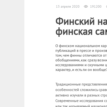
13 апреля 2020
191200
Финский на
финская са
О финском национальном хара
публикаций в прессе и произ
том, чем финны отличаются о
обобщениями, как сразу возни
исследованиями и скучными ц
характер, и есть ли он вообще
Традиционные представления 
особенностей сложились сравн
активно изучали в разных стра
Современные исследования со
или так называемый националь