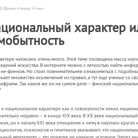
Время чтения: 4 мин
циональный характер и
мобытность
ктере написано очень много. Этой теме посвящена масса науч
ведений искусства. В интернете можно с легкостью найти инф
т не-финнов. Но стоит повнимательнее ознакомиться с подобн
кает множество исключений из правил, а тут еще ученые со с
ифрами. Так каков же он на самом деле – финский националь
?
о национальном характере как о совокупности неких национ
ительно недавно – в конце XIX века. В ХХ веке национальный
нах, но к началу XXI века отношение к нему в научных кругах 
циологов, психологов и генетиков указывают, что национальн
ный менталитет – это понятие не научное, условное. Через а