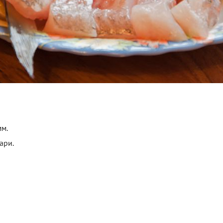
мм.
ари.