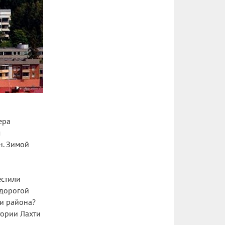
ера
м
н. Зимой
естили
 дорогой
ии района?
тории Лахти