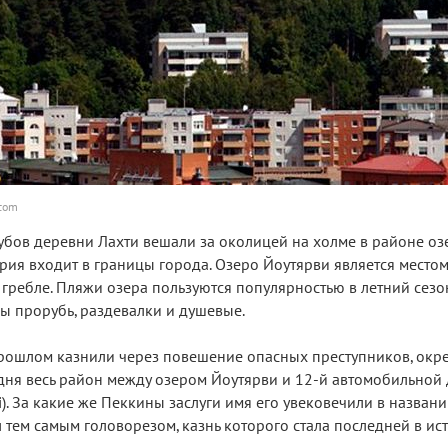
.com
убов деревни Лахти вешали за околицей на холме в районе оз
ория входит в границы города. Озеро Йоутярви является место
гребле. Пляжи озера пользуются популярностью в летний сезо
ы прорубь, раздевалки и душевые.
прошлом казнили через повешение опасных преступников, окр
одня весь район между озером Йоутярви и 12-й автомобильной
i). За какие же Пеккины заслуги имя его увековечили в назван
 тем самым головорезом, казнь которого стала последней в ис