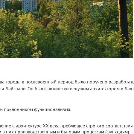
тва города в послевоенный период было поручено разработать
ви Лайсаари. Он был фактически ведущим архитектором в Лахт
ым поклонником функционализма.
ние в архитектуре XX века, требующее строгого соответствия
в них производственным и бытовым процессам (функциям).