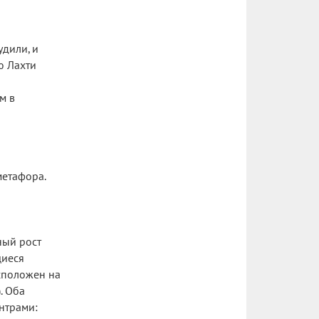
удили, и
ю Лахти
м в
метафора.
ный рост
щиеся
асположен на
. Оба
нтрами: