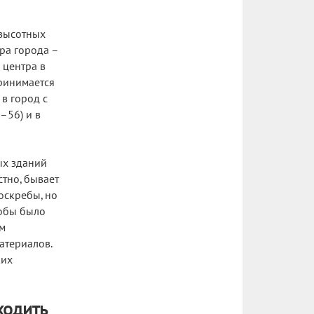
 высотных
ра города –
 центра в
Принимается
в город с
–56) и в
ых зданий
стно, бывает
оскребы, но
тобы было
ам
атериалов.
ких
ходить