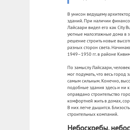
В унисон ведущему архитектор
зданий. При наличии финансо
Лайсаари видел его как City B
уютные малоэтажные дома в з
решение строить новые высотн
разных сторон света. Начинаю
1949–1950 гг. в районе Кивима
По замыслу Лайсаари, челове
мог подумать, что весь город 
самым сильным. Конечно, выс
подобные здания здесь и ни к
оправдано строительство горо
комфортней жить в домах, сор
В них легче дышится. Близост
строительных компаний.
Небоскребы, небос