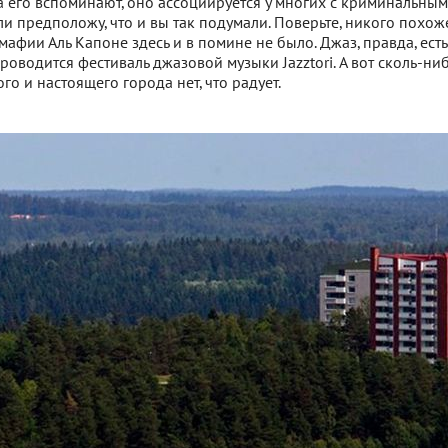
гда его вспоминают, оно ассоциируется у многих с криминальны
ли предположу, что и вы так подумали. Поверьте, никого похож
афии Аль Капоне здесь и в помине не было. Джаз, правда, есть
роводится фестиваль джазовой музыки Jazztori. А вот сколь-ни
о и настоящего города нет, что радует.