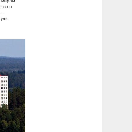
м миром
его на
 –
будь