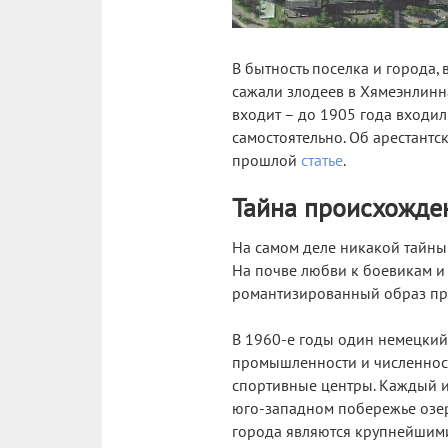
В бытность поселка и города,
сажали злодеев в Хямеэнлинн
входит – до 1905 года входил 
самостоятельно. Об арестантск
прошлой
статье
.
Тайна происхожде
На самом деле никакой тайны 
На почве любви к боевикам и
романтизированный образ прес
В 1960-е годы один немецкий 
промышленности и численност
спортивные центры. Каждый и
юго-западном побережье озера
города являются крупнейшими