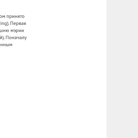
бом принято
ing). Первая
башню мэрии
й). Поначалу
менным