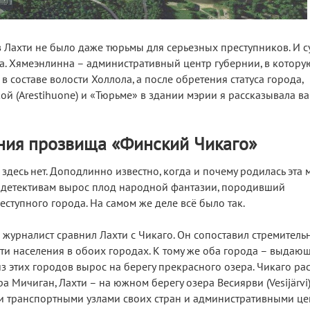
 в Лахти не было даже тюрьмы для серьезных преступников. И с
а. Хямеэнлинна – административный центр губернии, в котору
в составе волости Холлола, а после обретения статуса города,
ой (Arestihuone) и «Тюрьме» в здании мэрии я рассказывала ва
ния прозвища «Финский Чикаго»
здесь нет. Доподлинно известно, когда и почему родилась эта 
 детективам вырос плод народной фантазии, породивший
тупного города. На самом же деле всё было так.
журналист сравнил Лахти с Чикаго. Он сопоставил стремитель
и населения в обоих городах. К тому же оба города – выдаю
з этих городов вырос на берегу прекрасного озера. Чикаго р
 Мичиган, Лахти – на южном берегу озера Весиярви (Vesijärvi)
 транспортными узлами своих стран и административными це