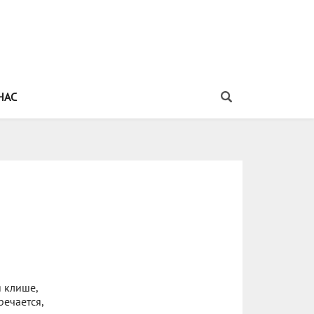
НАС
 клише,
речается,