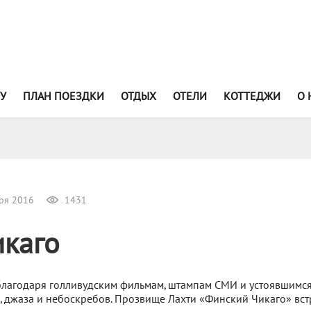
У
ПЛАН ПОЕЗДКИ
ОТДЫХ
ОТЕЛИ
КОТТЕДЖИ
О 
ря 2016
1431
каго
благодаря голливудским фильмам, штампам СМИ и устоявшимся
в, джаза и небоскребов. Прозвище Лахти «Финский Чикаго» вст