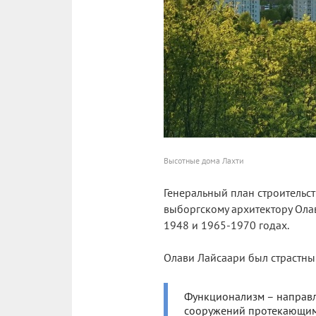
Высотные дома Лахти
Генеральный план строительс
выборгскому архитектору Ола
1948 и 1965-1970 годах.
Олави Лайсаари был страстн
Функционализм – направле
сооружений протекающим 