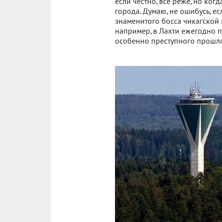
если честно, все реже, но ко
города. Думаю, не ошибусь, ес
знаменитого босса чикагской м
например, в Лахти ежегодно п
особенно преступного прошлог