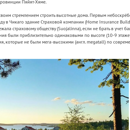
 провинции Пяйят-Хяме.
 своим стремлением строить высотные дома. Первым небоскрё
оду в Чикаго здание Страховой компании (Home Insurance Build
жала страховому обществу (Suojalinna), если не брать в учет 
ания были приблизительно одинаковыми по высоте (10-9 этаже
я, которые не были мега-высокими (англ. megatall) по совре