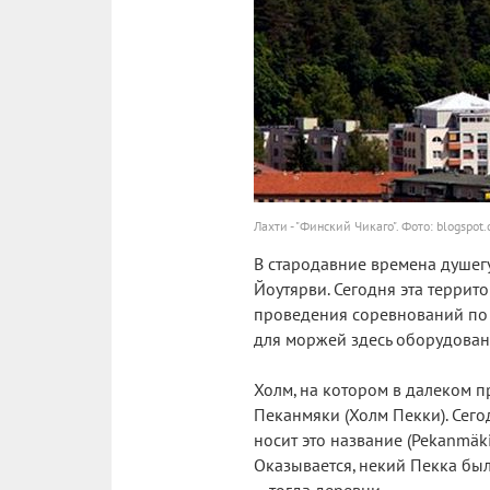
Лахти - "Финский Чикаго". Фото: blogspot
В стародавние времена душег
Йоутярви. Сегодня эта террит
проведения соревнований по 
для моржей здесь оборудован
Холм, на котором в далеком 
Пеканмяки (Холм Пекки). Сег
носит это название (Pekanmäk
Оказывается, некий Пекка был