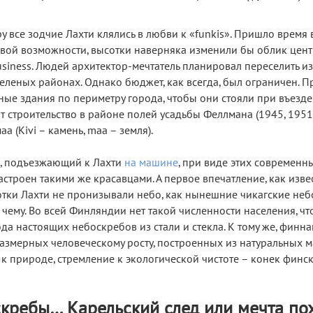
у все зодчие Лахти клялись в любви к «funkis». Пришло время
вой возможности, высотки наверняка изменили бы облик цент
usiness. Людей архитектор-мечтатель планировал переселить из
еленых районах. Однако бюджет, как всегда, был ограничен. 
ые здания по периметру города, чтобы они стояли при въезде 
т строительство в районе полей усадьбы Феллмана (1945, 1951
а (Kivi – камень, maa – земля).
к, подъезжающий к Лахти
на машине
, при виде этих современн
застроен такими же красавцами. А первое впечатление, как изве
отки Лахти не пронизывали небо, как нынешние чикагские неб
 чему. Во всей Финляндии нет такой численности населения, ч
да настоящих небоскребов из стали и стекла. К тому же, финн
азмерных человеческому росту, построенных из натуральных м
ь к природе, стремление к экологической чистоте – конек финс
кребы… Карельский след или мечта по