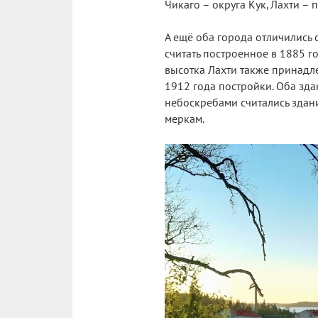
Чикаго – округа Кук, Лахти –
А ещё оба города отличились
считать построенное в 1885 г
высотка Лахти также принадле
1912 года постройки. Оба зд
небоскребами считались здани
меркам.