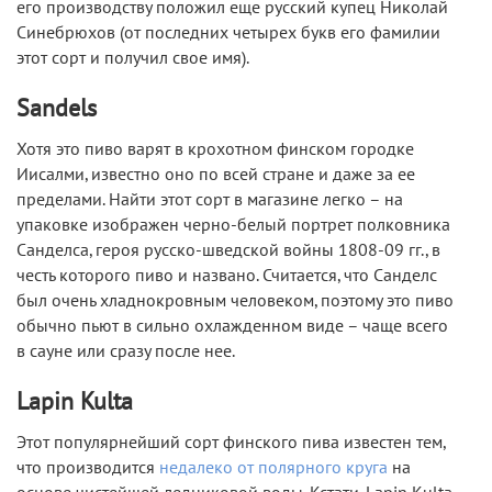
его производству положил еще русский купец Николай
Синебрюхов (от последних четырех букв его фамилии
этот сорт и получил свое имя).
Sandels
Хотя это пиво варят в крохотном финском городке
Иисалми, известно оно по всей стране и даже за ее
пределами. Найти этот сорт в магазине легко – на
упаковке изображен черно-белый портрет полковника
Санделса, героя русско-шведской войны 1808-09 гг., в
честь которого пиво и названо. Считается, что Санделс
был очень хладнокровным человеком, поэтому это пиво
обычно пьют в сильно охлажденном виде – чаще всего
в сауне или сразу после нее.
Lapin Kulta
Этот популярнейший сорт финского пива известен тем,
что производится
недалеко от полярного круга
на