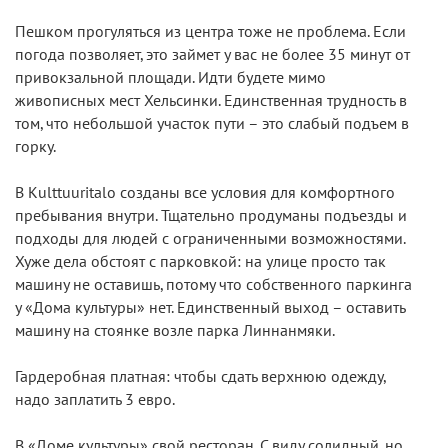
Пешком прогуляться из центра тоже не проблема. Если
погода позволяет, это займет у вас не более 35 минут от
привокзальной площади. Идти будете мимо
живописных мест Хельсинки. Единственная трудность в
том, что небольшой участок пути – это слабый подъем в
горку.
В Kulttuuritalo созданы все условия для комфортного
пребывания внутри. Тщательно продуманы подъезды и
подходы для людей с ограниченными возможностями.
Хуже дела обстоят с парковкой: на улице просто так
машину не оставишь, потому что собственного паркинга
у «Дома культуры» нет. Единственный выход – оставить
машину на стоянке возле парка Линнанмяки.
Гардеробная платная: чтобы сдать верхнюю одежду,
надо заплатить 3 евро.
В «Доме культуры» свой ресторан. С виду солидный, но