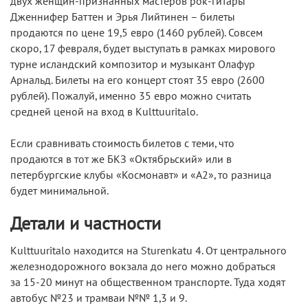
двух женщин-признанных мастеров рок-гитары
Дженнифер Баттен и Эрья Лийтинен – билеты
продаются по цене 19,5 евро (1460 рублей). Совсем
скоро, 17 февраля, будет выступать в рамках мирового
турне исландский композитор и музыкант Олафур
Арнальд. Билеты на его концерт стоят 35 евро (2600
рублей). Пожалуй, именно 35 евро можно считать
средней ценой на вход в Kulttuuritalo.
Если сравнивать стоимость билетов с теми, что
продаются в тот же БКЗ «Октябрьский» или в
петербургские клубы «Космонавт» и «А2», то разница
будет минимальной.
Детали и частности
Kulttuuritalo находится на Sturenkatu 4. От центрального
железнодорожного вокзала до него можно добраться
за 15-20 минут на общественном транспорте. Туда ходят
автобус №23 и трамваи №№ 1,3 и 9.