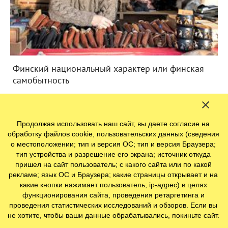
Финский национальный характер или финская
самобытность
Продолжая использовать наш сайт, вы даете согласие на
Магазины Финляндии
обработку файлов cookie, пользовательских данных (сведения
о местоположении; тип и версия ОС; тип и версия Браузера;
Что финны покупают из дома
тип устройства и разрешение его экрана; источник откуда
пришел на сайт пользователь; с какого сайта или по какой
рекламе; язык ОС и Браузера; какие страницы открывает и на
какие кнопки нажимает пользователь; ip-адрес) в целях
функционирования сайта, проведения ретаргетинга и
Финские Prisma, Lidl и Citymarket – что
проведения статистических исследований и обзоров. Если вы
лучше?
не хотите, чтобы ваши данные обрабатывались, покиньте сайт.