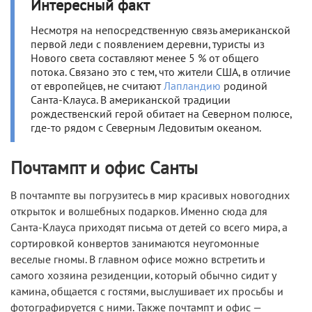
Интересный факт
Несмотря на непосредственную связь американской
первой леди с появлением деревни, туристы из
Нового света составляют менее 5 % от общего
потока. Связано это с тем, что жители США, в отличие
от европейцев, не считают
Лапландию
родиной
Санта-Клауса. В американской традиции
рождественский герой обитает на Северном полюсе,
где-то рядом с Северным Ледовитым океаном.
Почтампт и офис Санты
В почтампте вы погрузитесь в мир красивых новогодних
открыток и волшебных подарков. Именно сюда для
Санта-Клауса приходят письма от детей со всего мира, а
сортировкой конвертов занимаются неугомонные
веселые гномы. В главном офисе можно встретить и
самого хозяина резиденции, который обычно сидит у
камина, общается с гостями, выслушивает их просьбы и
фотографируется с ними. Также почтампт и офис —