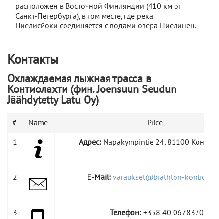
расположен в Восточной Финляндии (410 км от
Санкт-Петербурга), в том месте, где река
Пиелисйоки соединяется с водами озера Пиелинен.
Контакты
Охлаждаемая лыжная трасса в
Контиолахти (фин. Joensuun Seudun
Jäähdytetty Latu Oy)
#
Name
Price
1
Адрес:
Napakympintie 24, 81100 Контио
2
E-Mail:
varaukset@biathlon-kontiolahti
3
Телефон:
+358 40 0678370