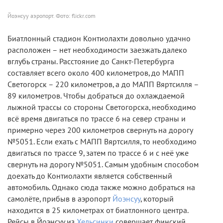
Йоэнсуу аэропорт. Фото: flickr.com
Биатлонный стадион Контиолахти довольно удачно
расположен – нет необходимости заезжать далеко
вглубь страны. Расстояние до Санкт-Петербурга
составляет всего около 400 километров, до МАПП
Светогорск – 220 километров, а до МАПП Вяртсилля –
89 километров. Чтобы добраться до охлаждаемой
лыжной трассы со стороны Светогорска, необходимо
всё время двигаться по трассе 6 на север страны и
примерно через 200 километров свернуть на дорогу
№5051. Если ехать с МАПП Вяртсилля, то необходимо
двигаться по трассе 9, затем по трассе 6 и с неё уже
свернуть на дорогу №5051. Самым удобным способом
доехать до Контиолахти является собственный
автомобиль. Однако сюда также можно добраться на
самолёте, прибыв в аэропорт
Йоэнсуу
, который
находится в 25 километрах от биатлонного центра.
Рейсы в Йоэнсуу из
Хельсинки
совершает финский