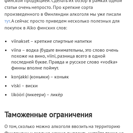
финской продукцией. Сделать их обзор в рамках одной
статьи очень непросто. Про крепкие сорта
произведенного в Финляндии алкоголя мы уже писали
тут
. А сейчас просто приведем несколько полезных для
покупок в Alko финских слов:
viinakset – крепкие спиртные напитки
viina – водка (будьте внимательны, это слово очень
похоже на вино, viini, разница всего в одной
последней букве. Правда и русское слово «vodka»
финны вполне поймут.
konjakki (коньяки) – коньяк
viski – виски
likööri (ликеери) – ликёр
Таможенные ограничения
О том, сколько можно алкоголя ввозить на территорию