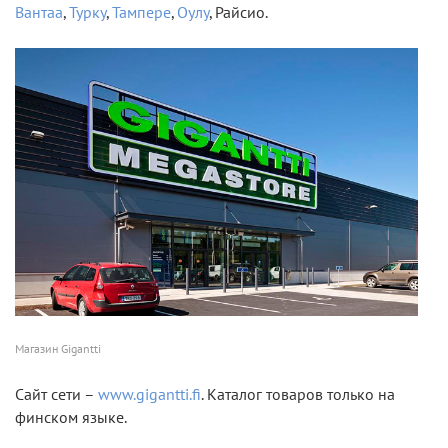
Вантаа
,
Турку
,
Тампере
,
Оулу
, Райсио.
Магазин Gigantti
Сайт сети –
www.gigantti.fi
. Каталог товаров только на
финском языке.