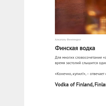
Алкоголь Финляндии
Финская водка
Для многих словосочетание «ф
время застолий слышится один
«Конечно, купил!», – отвечает
Vodka of Finland, Finl