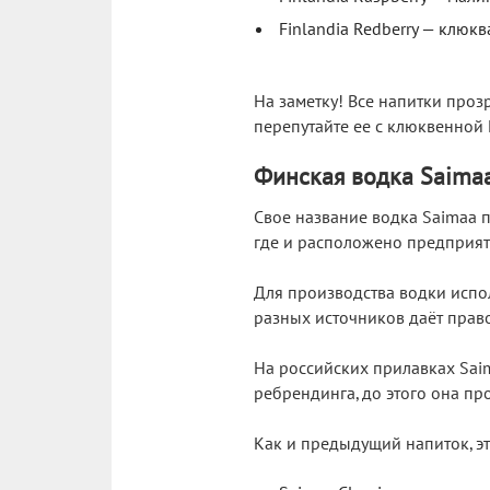
Finlandia Redberry —
клюкв
На заметку! Все напитки проз
перепутайте ее с клюквенной 
Финская водка Saima
Свое название водка Saimaa 
где и расположено предприят
Для производства водки испо
разных источников даёт прав
На российских прилавках Sai
ребрендинга, до этого она п
Как и предыдущий напиток, эт