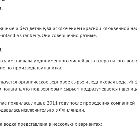
а
.
рачные и бесцветные, за исключением красной клюквенной нас
Finlandia Cranberry. Они совершенно разные.
a
позаимствовала у одноименного чистейшего озера на юго-восто
ие по производству напитка.
льзуется органическое зерновое сырье и ледниковая вода. Ин
о полагать, что под зерновым сырьем подразумевается пшениц
maa появилась лишь в 2011 году после проведения компанией
родавалась исключительно в Финляндии.
а водка представлена в нескольких вариантах: