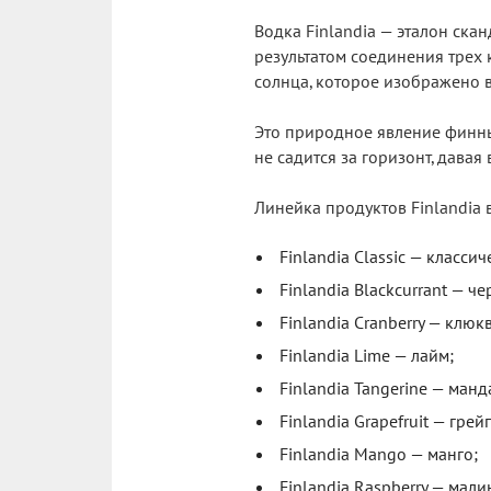
Водка Finlandia — эталон ска
результатом соединения трех
солнца, которое изображено в
Это природное явление финны
не садится за горизонт, дава
Линейка продуктов Finlandia 
Finlandia Classic — классич
Finlandia Blackcurrant — ч
Finlandia Cranberry — клюкв
Finlandia Lime — лайм;
Finlandia Tangerine — манд
Finlandia Grapefruit — грей
Finlandia Mango — манго;
Finlandia Raspberry — мали