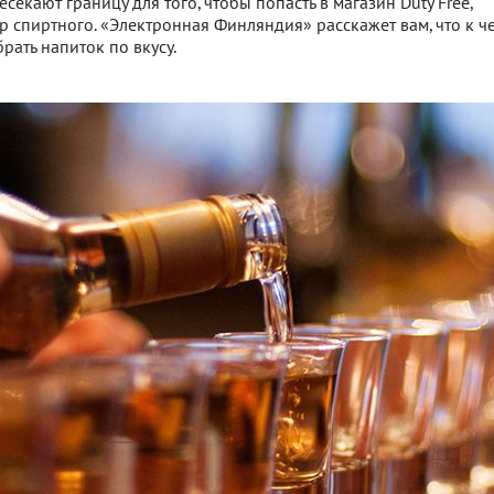
екают границу для того, чтобы попасть в магазин Duty Free,
спиртного. «Электронная Финляндия» расскажет вам, что к че
ать напиток по вкусу.