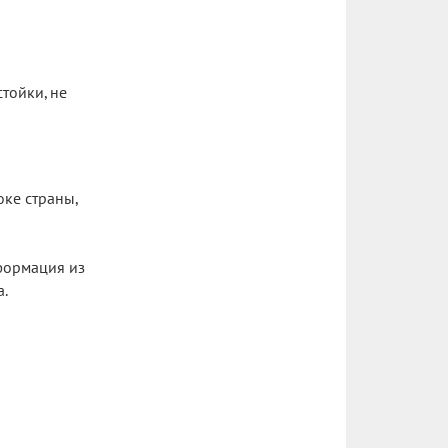
тойки, не
ке страны,
формация из
а.