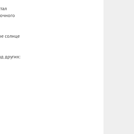
стал
ночного
ое солнце
яд других: