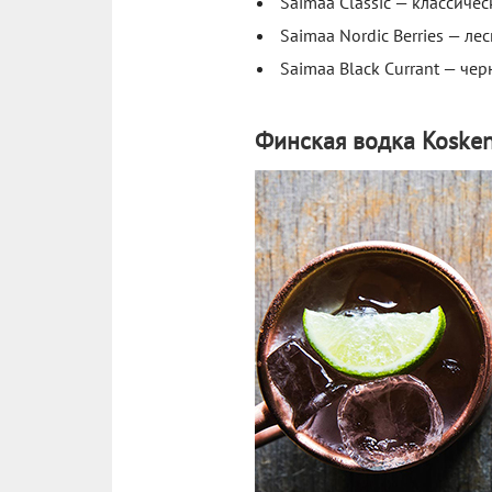
Saimaa Classic — классичес
Saimaa Nordic Berries — ле
Saimaa Black Currant — че
Финская водка Koske