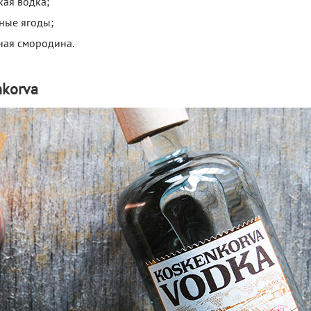
кая водка;
сные ягоды;
рная смородина.
nkorva