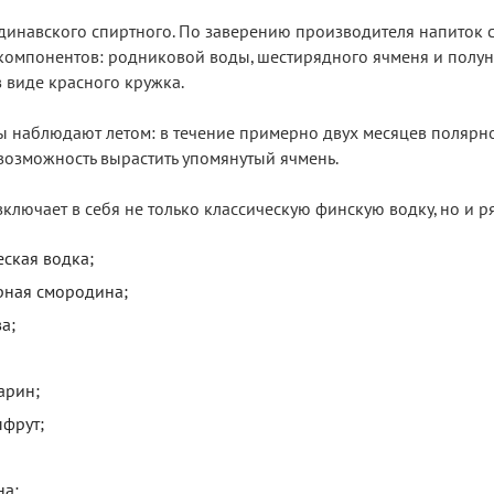
ндинавского спиртного. По заверению производителя напиток 
 компонентов: родниковой воды, шестирядного ячменя и полу
 виде красного кружка.
 наблюдают летом: в течение примерно двух месяцев полярн
я возможность вырастить упомянутый ячмень.
включает в себя не только классическую финскую водку, но и р
еская водка;
ерная смородина;
а;
арин;
пфрут;
на;