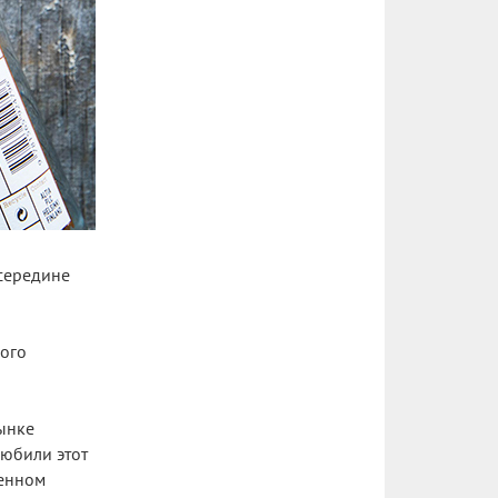
 середине
ного
рынке
юбили этот
щенном