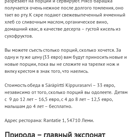
разрезают на порции и сервируют. Мясо барашка
получается очень нежное после долгого томления, оно
тает во рту. К сяре подают свежевыпеченный ячменный
хлеб со сливочным маслом, органическое вино,
домашний квас, в качестве десерта – густой кисель из
сухофруктов.
Вы можете съесть столько порций, сколько хочется. За
одну и ту же цену (33 евро) вам будут приносить новые и
новые порции, пока вы не сложите на тарелке нож и
вилку крестом в знак того, что наелись.
Стоимость обеда в Säräpirtti Kippurasarvi – 33 евро,
независимо от того, сколько порций вы одолеете. Детям
с 9 до 12 лет – 16,5 евро, с 4 до 8 лет – 12,5 евро,
малышам до 4 лет – бесплатно.
Адрес ресторана: Rantatie 1, 54710 Леми.
Природа – главный экспонат