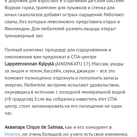
8 дорожек для взрослых и отдельный детский бассейн.
Водная горка, трамплин для прыжков и стенка для
юных скалолазов добавят острых ощущений. Работают
сауны, без которых невозможно представить отдых в
Финляндии. Для любителей размять мышцы открыт
тренажерный зал.
Полный комплекс процедур для оздоровления и
омоложения вам предложат в СПА-центре
Lappeenrannan Kylpylä
(AINONKATU 17). Массаж, уходы
за лицом и телом, бассейн, сауна, джакузи – все это
поможет полноценно отдохнуть и пополнить запасы
энергии. Любители экстрима испытают удовольствие,
окунувшись в источник с холодной минеральной водой
(+8 градусов). Если вы собрались навестить этот СПА-
центр, стоит запланировать на его посещение не один
час.
Аквапарк Cirque de Saimaa,
как и его конкурент в
Иматре
, не очень большой, но у него есть свои изюминки.