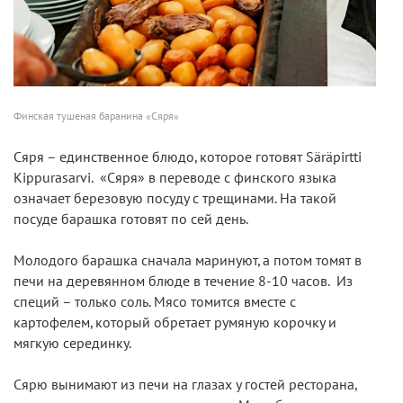
Финская тушеная баранина «Сяря»
Сяря – единственное блюдо, которое готовят Säräpirtti
Kippurasarvi. «Сяря» в переводе с финского языка
означает березовую посуду с трещинами. На такой
посуде барашка готовят по сей день.
Молодого барашка сначала маринуют, а потом томят в
печи на деревянном блюде в течение 8-10 часов. Из
специй – только соль. Мясо томится вместе с
картофелем, который обретает румяную корочку и
мягкую серединку.
Сярю вынимают из печи на глазах у гостей ресторана,