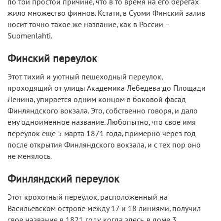
по той простой причине, что в то время на его берегах
жило множество финнов. Кстати, в Суоми Финский залив
носит точно такое же название, как в России –
Suomenlahti.
Финский переулок
Этот тихий и уютный пешеходный переулок,
проходящий от улицы Академика Лебедева до Площади
Ленина, упирается одним концом в боковой фасад
Финляндского вокзала. Это, собственно говоря, и дало
ему одноименное название. Любопытно, что свое имя
переулок еще 5 марта 1871 года, примерно через год
после открытия Финляндского вокзала, и с тех пор оно
не менялось.
Финляндский переулок
Этот крохотный переулок, расположенный на
Васильевском острове между 17 и 18 линиями, получил
свое название в 1821 году, когда здесь, в доме 3,