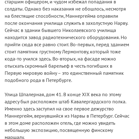
старшим офицером, и чудом избежал попадания в
солдаты. Однако без наказания не обошлось, несмотря
на блестящие способности, Маннергейма оправили
после окончания училища служить в захолустную Нарву.
Сейчас в здании бывшего Николаевского училища
находится завод радиотехнического оборудования. Но
прийти сюда все равно стоит. Во-первых, перед зданием
стоит памятник грустному Лермонтову, который тоже
кода-то учился здесь. Во-вторых, на фасаде можно
отыскать скромный барельеф в честь погибших в
Первую мировую войну – это единственный памятник
подобного рода в Петербурге.
Улица Шпалерная, дом 41
. В конце XIX века по этому
адресу был расположен штаб Кавалергардского полка.
Именно здесь заступил на свое первое дежурство
Маннергейм, вернувшийся из Нарвы в Петербург. Сейчас
в этом доме расположен отель, где можно увидеть
небольшую экспозицию, посвященную финскому
маршалу.