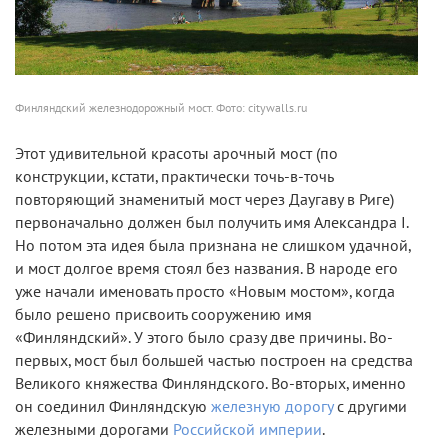
Финляндский железнодорожный мост. Фото: citywalls.ru
Этот удивительной красоты арочный мост (по
конструкции, кстати, практически точь-в-точь
повторяющий знаменитый мост через Даугаву в Риге)
первоначально должен был получить имя Александра I.
Но потом эта идея была признана не слишком удачной,
и мост долгое время стоял без названия. В народе его
уже начали именовать просто «Новым мостом», когда
было решено присвоить сооружению имя
«Финляндский». У этого было сразу две причины. Во-
первых, мост был большей частью построен на средства
Великого княжества Финляндского. Во-вторых, именно
он соединил Финляндскую
железную дорогу
с другими
железными дорогами
Российской империи
.