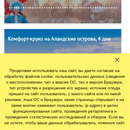
Комфорт-круиз на Аландские острова, 4 дня
Продолжая использовать наш сайт, вы даете согласие на
обработку файлов cookie, пользовательских данных (сведения
о местоположении; тип и версия ОС; тип и версия Браузера;
тип устройства и разрешение его экрана; источник откуда
пришел на сайт пользователь; с какого сайта или по какой
рекламе; язык ОС и Браузера; какие страницы открывает и на
какие кнопки нажимает пользователь; ip-адрес) в целях
функционирования сайта, проведения ретаргетинга и
проведения статистических исследований и обзоров. Если вы
Джип-тур "Вулкан Гирвас", 1 день
не хотите, чтобы ваши данные обрабатывались, покиньте сайт.