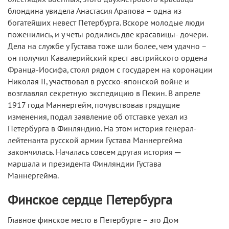
блондина увидела Анастасия Арапова – одна из
богатейших невест Петербурга. Вскоре молодые люди
поженились, и у четы родились две красавицы- дочери.
Дела на службе у Густава тоже шли более, чем удачно –
он получил Кавалерийский крест австрийского ордена
Франца-Иосифа, стоял рядом с государем на коронации
Николая II, участвовал в русско-японской войне и
возглавлял секретную экспедицию в Пекин. В апреле
1917 года Маннергейм, почувствовав грядущие
изменения, подал заявление об отставке уехал из
Петербурга в Финляндию. На этом история генерал-
лейтенанта русской армии Густава Маннергейма
закончилась. Началась совсем другая история ─
маршала и президента Финляндии Густава
Маннергейма.
Финское сердце Петербурга
Главное финское место в Петербурге – это Дом