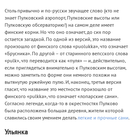
Столь привычно и по-русски звучащее слово (кто не
знает Пулковский аэропорт, Пулковские высоты или
Пулковскую обсерваторию!) на самом деле имеет
финские корни. Но что оно означает, до сих пор
остается загадкой. По одной из версий, это название
произошло от финского слова «puolukka», что означает
«Брусника». По другой – от старинного вепсского слова
«pulk», что переводится как «пуля» ─ и, действительно,
если приглядеться внимательно к Пулковским высотам,
можно заметить по форме они немного похожи на
вытянутую ружейную пулю. И, наконец, третья версия
гласит, что название это местности произошло от
финского «pulkka», что означает «лопарские сани».
Согласно легенде, когда-то в окрестностях Пулково
была расположена большая деревня, жители которой
славились своим умением делать
легкие и прочные сани
.
Ульянка