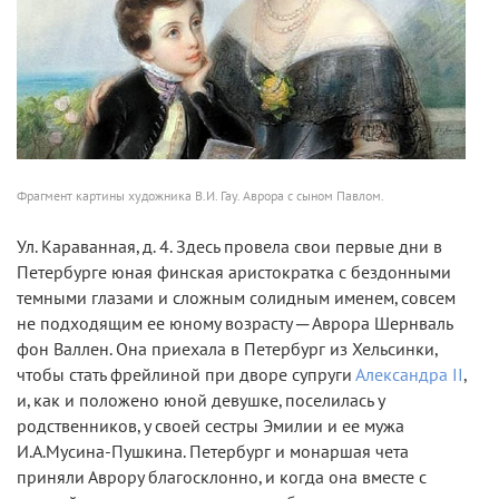
Фрагмент картины художника В.И. Гау. Аврора с сыном Павлом.
Ул. Караванная, д. 4.
Здесь провела свои первые дни в
Петербурге юная финская аристократка с бездонными
темными глазами и сложным солидным именем, совсем
не подходящим ее юному возрасту ─ Аврора Шернваль
фон Валлен. Она приехала в Петербург из Хельсинки,
чтобы стать фрейлиной при дворе супруги
Александра II
,
и, как и положено юной девушке, поселилась у
родственников, у своей сестры Эмилии и ее мужа
И.А.Мусина-Пушкина. Петербург и монаршая чета
приняли Аврору благосклонно, и когда она вместе с