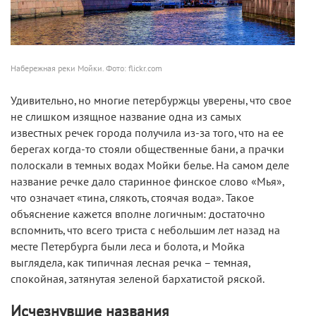
Набережная реки Мойки. Фото: flickr.com
Удивительно, но многие петербуржцы уверены, что свое
не слишком изящное название одна из самых
известных речек города получила из-за того, что на ее
берегах когда-то стояли общественные бани, а прачки
полоскали в темных водах Мойки белье. На самом деле
название речке дало старинное финское слово «Мья»,
что означает «тина, слякоть, стоячая вода». Такое
объяснение кажется вполне логичным: достаточно
вспомнить, что всего триста с небольшим лет назад на
месте Петербурга были леса и болота, и Мойка
выглядела, как типичная лесная речка – темная,
спокойная, затянутая зеленой бархатистой ряской.
Исчезнувшие названия