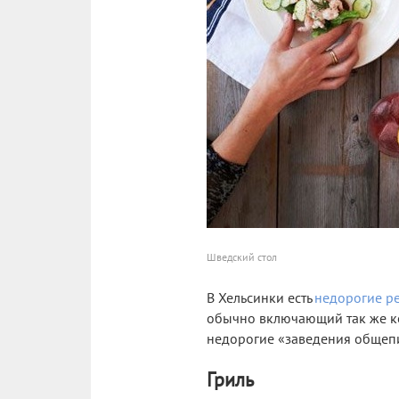
Шведский стол
В Хельсинки есть
недорогие р
обычно включающий так же коф
недорогие «заведения общепи
Гриль