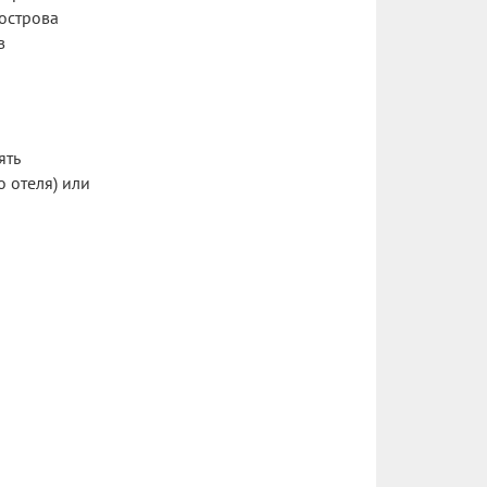
острова
в
ять
 отеля) или