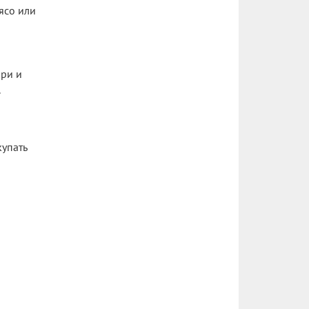
ясо или
ари и
.
купать