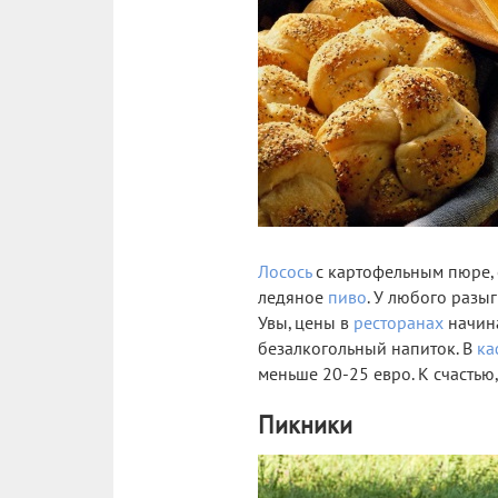
Лосось
с картофельным пюре, 
ледяное
пиво
. У любого разы
Увы, цены в
ресторанах
начина
безалкогольный напиток. В
ка
меньше 20-25 евро. К счастью
Пикники