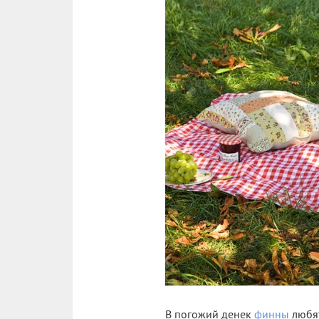
В погожий денек
финны
любят