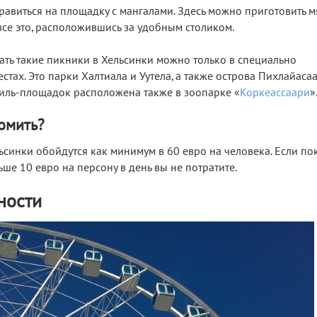
тправиться на площадку с мангалами. Здесь можно приготовить м
 все это, расположившись за удобным столиком.
ать такие пикники в Хельсинки можно только в специально
стах. Это парки Халтиала и Уутела, а также острова Пихлайаса
риль-площадок расположена также в зоопарке «
Коркеассаари
»
омить?
льсинки обойдутся как минимум в 60 евро на человека. Если по
ше 10 евро на персону в день вы не потратите.
ности