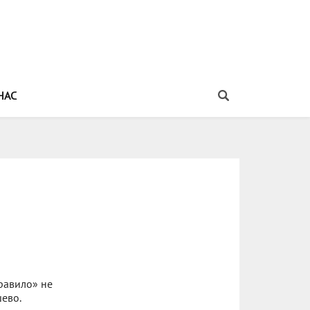
НАС
правило» не
ево.