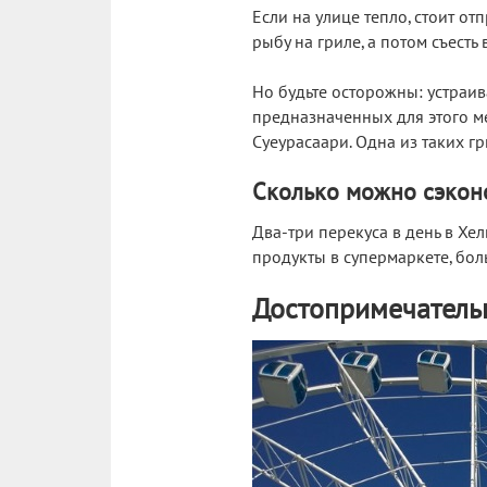
Если на улице тепло, стоит о
рыбу на гриле, а потом съесть
Но будьте осторожны: устраив
предназначенных для этого ме
Суеурасаари. Одна из таких г
Сколько можно сэкон
Два-три перекуса в день в Хе
продукты в супермаркете, боль
Достопримечатель