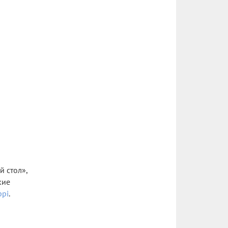
й стол»,
кие
pi
.