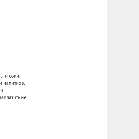
ы и соки,
и напитков.
 и
заплатить не